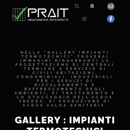
NELLA “GALLERY IMPIANTI
TERMOTECNICI” TROVERAI
IMMAGINI RIGUARDANTI LA
PROGETTAZIONE DI CENTRALI
TERMICHE A SERVIZIO DI
CIVILI ABITAZIONI,
CONDOMINIALI, INDUSTRIALI
PER I SERVIZI DI
RISCALDAMENTO E
RAFFRESCAMENTO DEGLI
AMBIENTI, DI TRATTAMENTO E
LO STOCCAGGIO DELL’ACQUA
FREDDA, DI PRODUZIONE DI
ACQUA CALDA SANITARIA.
GALLERY : IMPIANTI