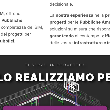
decisionale.
IM
, offrono
La
nostra esperienza
nella
pr
e
Pubbliche
progetti
per le
Pubbliche Amm
lla completezza del BIM,
soluzioni su misura che rispon
dei progetti per
garantendo
al contempo l’
eff
ubblici.
delle vostre
infrastrutture e 
TI SERVE UN PROGETTO?
 LO REALIZZIAMO PE