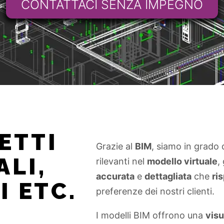
CONTATTACI SENZA IMPEGNO​
ETTI
Grazie al
BIM
, siamo in grado 
ALI,
rilevanti nel
modello virtuale
,
accurata
e
dettagliata
che
ris
 ETC.
preferenze dei nostri clienti.
I modelli BIM offrono una
visu