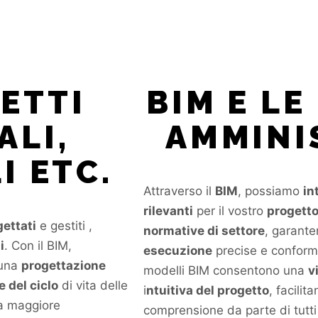
ETTI
BIM E LE
ALI,
AMMINI
I ETC.
Attraverso il
BIM
, possiamo
in
rilevanti
per il vostro
progett
ettati
e gestiti ,
normative di settore
, garant
i
. Con il BIM,
esecuzione
precise e conformi a
 una
progettazione
modelli BIM consentono una
v
 del ciclo
di vita delle
i
ntuitiva del progetto
, facilit
a maggiore
comprensione da parte di tutti