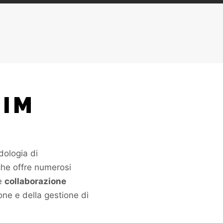
BIM
ologia di
che offre numerosi
e
collaborazione
one e della gestione di