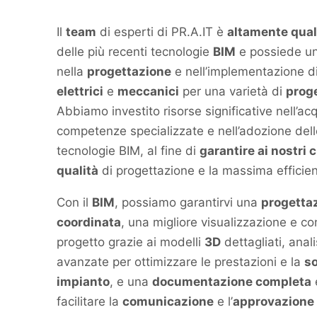
Il
team
di esperti di PR.A.IT è
altamente qual
delle più recenti tecnologie
BIM
e possiede un
nella
progettazione
e nell’implementazione d
elettrici
e
meccanici
per una varietà di
proge
Abbiamo investito risorse significative nell’acq
competenze specializzate e nell’adozione dell
tecnologie BIM, al fine di
garantire ai nostri c
qualità
di progettazione e la massima efficie
Con il
BIM
, possiamo garantirvi una
progettaz
coordinata
, una migliore visualizzazione e c
progetto grazie ai modelli
3D
dettagliati, anali
avanzate per ottimizzare le prestazioni e la
so
impianto
, e una
documentazione completa
facilitare la
comunicazione
e l’
approvazione