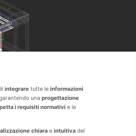
di
integrare
tutte le
informazioni
 garantendo una
progettazione
petta i requisiti normativi
e le
alizzazione
chiara
e
intuitiva
del